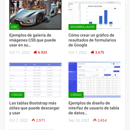
CSS
DESARROLLADOR
Ejemplos de galería de
Cómo crear un gráfico de
imágenes CSS que puede
resultados de formularios
usar en su…
de Google
Oct 11, 2022
6.933
Oct 1, 2022
3.675
CÓDIGO
CÓDIGO
Las tablas Bootstrap más
Ejemplos de diseño de
útiles que puede descargar
interfaz de usuario de tabla
y usar
de datos…
Oct 7, 2022
2.971
Sep 30, 2022
2.654