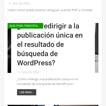
Ene 29, 2023
Cómo revivir publicaciones antiguas usando PHP y Crontab
¿Cómo redirigir a la
GUÍA PARA PRINCIPIANTES
publicación única en
el resultado de
búsqueda de
WordPress?
Ene 29, 2023
¿Cómo redirigir a la publicación única en el
resultado de búsqueda de WordPress?
LEE MAS...