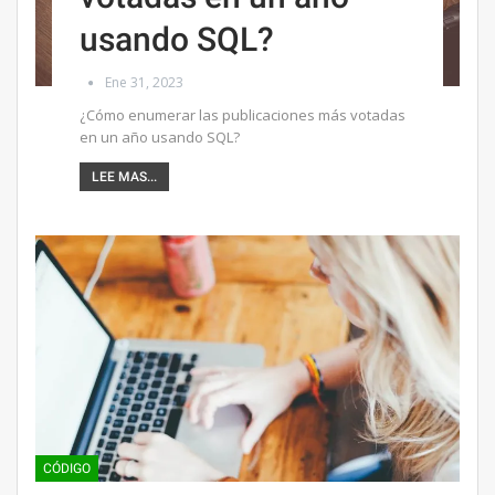
usando SQL?
Ene 31, 2023
¿Cómo enumerar las publicaciones más votadas
en un año usando SQL?
LEE MAS...
CÓDIGO