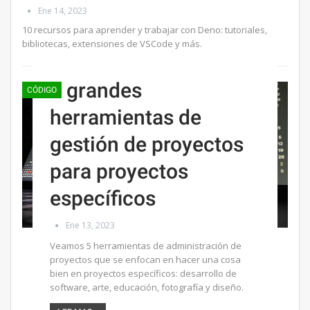
Ene 14, 2023
10 recursos para aprender y trabajar con Deno: tutoriales,
bibliotecas, extensiones de VSCode y más.
5 grandes
CÓDIGO
herramientas de
gestión de proyectos
para proyectos
específicos
Ene 13, 2023
Veamos 5 herramientas de administración de
proyectos que se enfocan en hacer una cosa
bien en proyectos específicos: desarrollo de
software, arte, educación, fotografía y diseño.