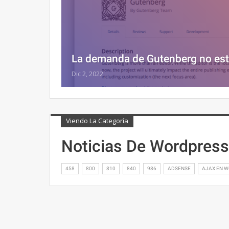
La demanda de Gutenberg no est
Dic 2, 2022
Viendo La Categoría
Noticias De Wordpress
458
800
810
840
986
ADSENSE
AJAX EN 