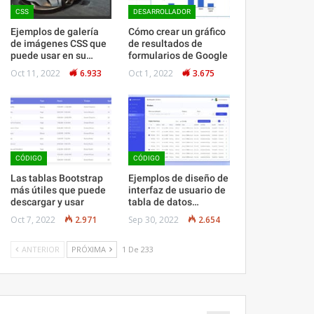
CSS
DESARROLLADOR
Ejemplos de galería
Cómo crear un gráfico
de imágenes CSS que
de resultados de
puede usar en su…
formularios de Google
Oct 11, 2022
6.933
Oct 1, 2022
3.675
CÓDIGO
CÓDIGO
Las tablas Bootstrap
Ejemplos de diseño de
más útiles que puede
interfaz de usuario de
descargar y usar
tabla de datos…
Oct 7, 2022
2.971
Sep 30, 2022
2.654
ANTERIOR
PRÓXIMA
1 De 233