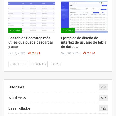
CÓDIGO
CÓDIGO
Las tablas Bootstrap más
Ejemplos de diseño de
útiles que puede descargar
interfaz de usuario de tabla
y usar
de datos…
Oct 7, 2022
2.971
Sep 30, 2022
2.654
ANTERIOR
PRÓXIMA
1 De 233
Tutoriales
734
WordPress
696
Desarrollador
495