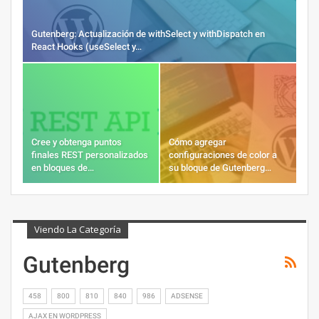
Gutenberg: Actualización de withSelect y withDispatch en
React Hooks (useSelect y…
Cree y obtenga puntos
Cómo agregar
finales REST personalizados
configuraciones de color a
en bloques de…
su bloque de Gutenberg…
Viendo La Categoría
Gutenberg
458
800
810
840
986
ADSENSE
AJAX EN WORDPRESS