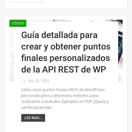
CÓDIGO
Guía detallada para
crear y obtener puntos
finales personalizados
de la API REST de WP
Feb 25, 2023
Cómo crear puntos finales REST de WordPress
personalizados y diferentes métodos para
realizarles solicitudes. Ejemplos en PHP, jQuery y
vanilla Javascript.
LEE MAS...