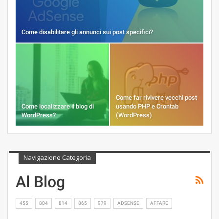
Come disabilitare gli annunci sui post specifici?
Come far rivivere vecchi post
Come localizzare il blog di
usando PHP e Crontab
WordPress?
(WordPress)
Navigazione Categoria
Al Blog
455
804
814
865
979
ADSENSE
AFFARE