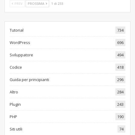
PREV
PROSSIMA
1 di 233
Tutorial
734
WordPress
696
Sviluppatore
494
Codice
418
Guida per principianti
296
Altro
284
Plugin
243
PHP
190
Siti utili
74