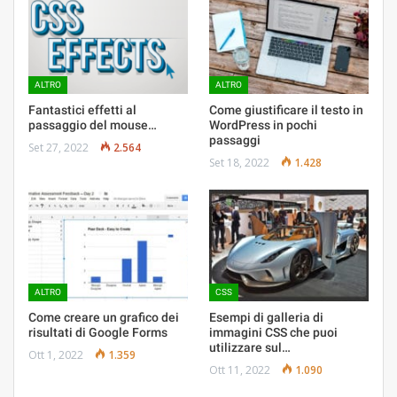
ALTRO
ALTRO
Fantastici effetti al
Come giustificare il testo in
passaggio del mouse…
WordPress in pochi
passaggi
Set 27, 2022
2.564
Set 18, 2022
1.428
ALTRO
CSS
Come creare un grafico dei
Esempi di galleria di
risultati di Google Forms
immagini CSS che puoi
utilizzare sul…
Ott 1, 2022
1.359
Ott 11, 2022
1.090