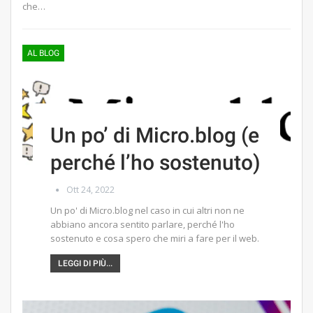
che…
AL BLOG
Un po’ di Micro.blog (e
perché l’ho sostenuto)
Ott 24, 2022
Un po' di Micro.blog nel caso in cui altri non ne
abbiano ancora sentito parlare, perché l'ho
sostenuto e cosa spero che miri a fare per il web.
LEGGI DI PIÙ...