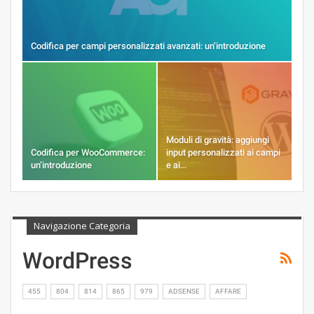
Codifica per campi personalizzati avanzati: un’introduzione
Moduli di gravità: aggiungi
Codifica per WooCommerce:
input personalizzati ai campi
un’introduzione
e ai…
Navigazione Categoria
WordPress
455
804
814
865
979
ADSENSE
AFFARE