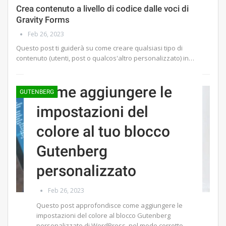
Crea contenuto a livello di codice dalle voci di
Gravity Forms
Feb 26, 2023
Questo post ti guiderà su come creare qualsiasi tipo di
contenuto (utenti, post o qualcos'altro personalizzato) in…
Come aggiungere le
GUTENBERG
impostazioni del
colore al tuo blocco
Gutenberg
personalizzato
Feb 26, 2023
Questo post approfondisce come aggiungere le
impostazioni del colore al blocco Gutenberg
personalizzato di WordPress, nel modo corretto,