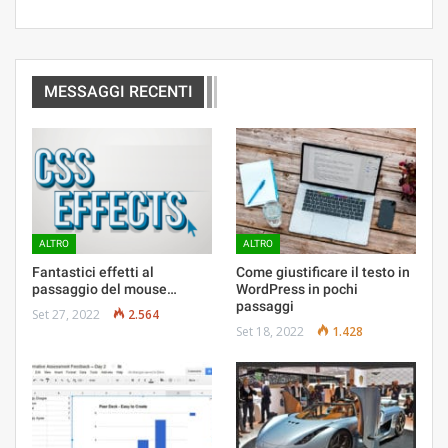
MESSAGGI RECENTI
ALTRO
ALTRO
Fantastici effetti al
Come giustificare il testo in
passaggio del mouse…
WordPress in pochi
passaggi
Set 27, 2022
2.564
Set 18, 2022
1.428