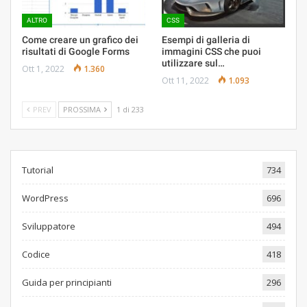
ALTRO
CSS
Come creare un grafico dei
Esempi di galleria di
risultati di Google Forms
immagini CSS che puoi
utilizzare sul…
Ott 1, 2022
1.360
Ott 11, 2022
1.093
PREV
PROSSIMA
1 di 233
Tutorial
734
WordPress
696
Sviluppatore
494
Codice
418
Guida per principianti
296