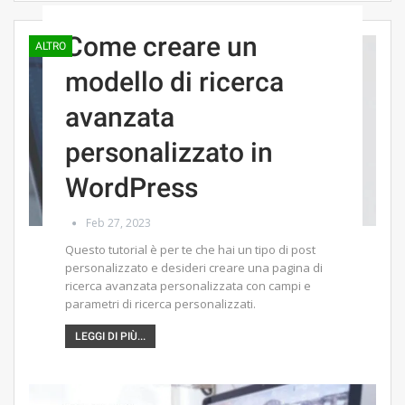
Come creare un
ALTRO
modello di ricerca
avanzata
personalizzato in
WordPress
Feb 27, 2023
Questo tutorial è per te che hai un tipo di post
personalizzato e desideri creare una pagina di
ricerca avanzata personalizzata con campi e
parametri di ricerca personalizzati.
LEGGI DI PIÙ...