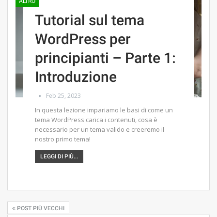
ALTRO
Tutorial sul tema
WordPress per
principianti – Parte 1:
Introduzione
Feb 25, 2023
In questa lezione impariamo le basi di come un
tema WordPress carica i contenuti, cosa è
necessario per un tema valido e creeremo il
nostro primo tema!
LEGGI DI PIÙ...
POST PIÙ VECCHI