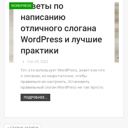
Советы по
WORDPRESS
написанию
отличного слогана
WordPress и лучшие
практики
Сен 29, 2022
Тот, кто использует WordPress, знает кое-что
о слоганах, но недостаточно, чтобы
правильно их настроить. Установить
правильный слоган WordPress не так просто.
ПОДРОБНЕЕ...
СТАРЫЕ ЗАПИСИ