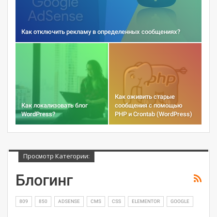
Как отключить рекламу в определенных сообщениях?
Как оживить старые
Как локализовать блог
сообщения с помощью
WordPress?
PHP и Crontab (WordPress)
Просмотр Категории:
Блогинг
809
850
ADSENSE
CMS
CSS
ELEMENTOR
GOOGLE