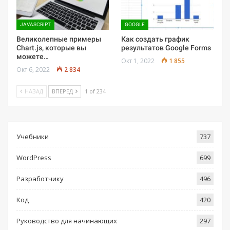
JAVASCRIPT
GOOGLE
Великолепные примеры
Как создать график
Chart.js, которые вы
результатов Google Forms
можете…
Окт 1, 2022
1 855
Окт 6, 2022
2 834
НАЗАД
ВПЕРЕД
1 of 234
Учебники
737
WordPress
699
Разработчику
496
Код
420
Руководство для начинающих
297