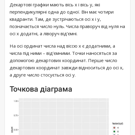
Декартові графіки мають вісь x і вісь y, які
перпендикулярні одна до одної. Він має чотири
квадранти. Там, де зустрічаються осі x і y,
позначається число нуль. Числа праворуч від нуля на
осі х додатні, а ліворуч від’ємні.
На осі ординат числа над віссю х є додатними, а
числа під ними – від’ємними. Точки наносяться за
допомогою декартових координат. Перше число
декартових координат завжди відноситься до осі x,
а друге число стосується осі y.
Точкова діаграма