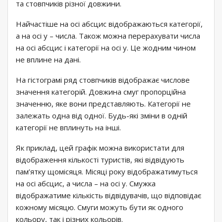
та стовпчиків різної довжини.
Найчастіше на осі абсцис відображаються категорії,
а на осі у – числа. Також можна перерахувати числа
на осі абсцис і категорії на осі у. Це жодним чином
не вплине на дані.
На гістограмі ряд стовпчиків відображає числове
значення категорій. Довжина смуг пропорційна
значенню, яке вони представляють. Категорії не
залежать одна від одної. Будь-які зміни в одній
категорії не вплинуть на інші.
Як приклад, цей графік можна використати для
відображення кількості туристів, які відвідують
пам’ятку щомісяця. Місяці року відображатимуться
на осі абсцис, а числа – на осі у. Смужка
відображатиме кількість відвідувачів, що відповідає
кожному місяцю. Смуги можуть бути як одного
кольору, так і різних кольорів.