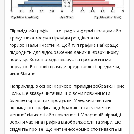
Пірамідний графік — це графік у формі піраміди або
трикутника. Форма піраміди розділена на
горизонтальні частини. Цей тип графіка найкраще
підходить для відображення даних в ієрархічному
порядку. Кожен розділ вказує на прогресивний
порядок. В основі піраміди представлені предмети,
яких більше.
Наприклад, в основі харчової піраміди зображені рис
і хліб. Це вказує читачам, що вони повинні їсти
більше порцій цих продуктів. У верхній частині
пірамідного графіка відображаються елементи
меншої кількості або важливості. У харчовій піраміді
верхня частина графіка відображає олії та жири. Це
свідчить про те, що читачі економно споживають ці