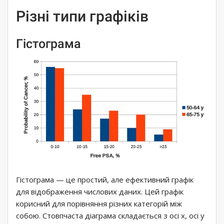
Різні типи графіків
Гістограма
Гістограма — це простий, але ефективний графік
для відображення числових даних. Цей графік
корисний для порівняння різних категорій між
собою. Стовпчаста діаграма складається з осі х, осі у