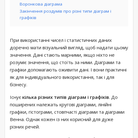
Воронкова діаграма
Закінчення роздумів про різні типи діаграм і
графіків
При використанні чисел і статистичних даних
доречно мати візуальний вигляд, щоб надати цьому
значення. Дані стають марними, якщо ніхто не
розуміє значення, що стоїть за ними. Діаграми та
графіки допомагають оживити дані. І вони практичні
як для індивідуального використання, так і для
бізнесу.
Існує
кілька різних типів діаграм і графіків
. До
поширених належать кругові діаграми, лінійні
графіки, гістограми, стовпчасті діаграми та діаграми
Венна. Однак кожен із них корисний для дуже
різних речей.