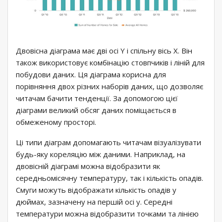
Двовісна діаграма має дві осі Y і спільну вісь X. Він
також використовує комбінацію стовпчиків і ліній для
побудови даних. Ця діаграма корисна для
порівняння двох різних наборів даних, що дозволяє
читачам бачити тенденції. За допомогою цієї
діаграми великий обсяг даних поміщається в
обмеженому просторі.
Ці типи діаграм допомагають читачам візуалізувати
будь-яку кореляцію між даними. Наприклад, на
двовісній діаграмі можна відобразити як
середньомісячну температуру, так і кількість опадів.
Смуги можуть відображати кількість опадів у
дюймах, зазначену на першій осі y. Середні
температури можна відобразити точками та лінією