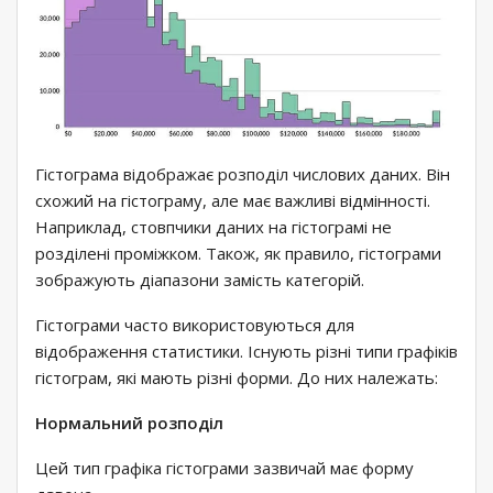
Гістограма відображає розподіл числових даних. Він
схожий на гістограму, але має важливі відмінності.
Наприклад, стовпчики даних на гістограмі не
розділені проміжком. Також, як правило, гістограми
зображують діапазони замість категорій.
Гістограми часто використовуються для
відображення статистики. Існують різні типи графіків
гістограм, які мають різні форми. До них належать:
Нормальний розподіл
Цей тип графіка гістограми зазвичай має форму