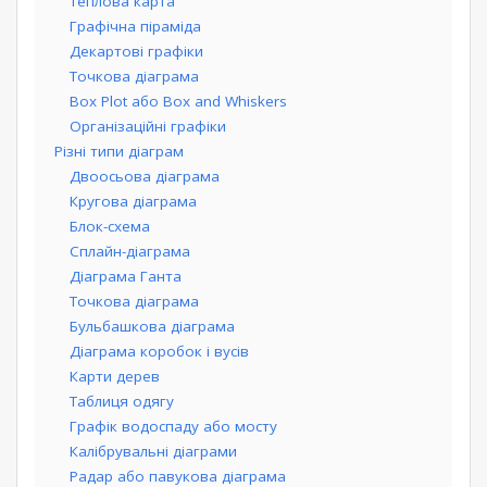
Теплова карта
Графічна піраміда
Декартові графіки
Точкова діаграма
Box Plot або Box and Whiskers
Організаційні графіки
Різні типи діаграм
Двоосьова діаграма
Кругова діаграма
Блок-схема
Сплайн-діаграма
Діаграма Ганта
Точкова діаграма
Бульбашкова діаграма
Діаграма коробок і вусів
Карти дерев
Таблиця одягу
Графік водоспаду або мосту
Калібрувальні діаграми
Радар або павукова діаграма