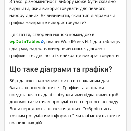
З такої різноманітності вибору може бути складно
вирішити, який використовувати для певного
набору даних. Як визначити, який тип діаграми чи
графіка найкраще використовувати?
Ця стаття, створена нашою командою в
wpDataTables
, плагіні WordPress №1 для таблиць
і діаграм, надасть вичерпний список діаграм і
графіків і те, для чого їх найкраще використовувати.
Що таке діаграми та графіки?
Збір даних є важливим і життєво важливим для
багатьох аспектів життя. Графіки та діаграми
представляють дані з візуальними підказками, щоб
допомогти читачам зрозуміти їх з першого погляду.
Вони передають значення даних. Озброївшись
точним розумінням інформації, читачі можуть вжити
правильних дій.