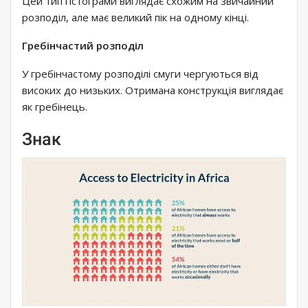
Цей тип гістограми виглядає схожим на звичайний
розподіл, але має великий пік на одному кінці.
Гребінчастий розподіл
У гребінчастому розподілі смуги чергуються від
високих до низьких. Отримана конструкція виглядає
як гребінець.
Знак