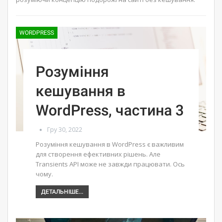
WORDPRESS
Розуміння
кешування в
WordPress, частина 3
Гру 30, 2022
Розуміння кешування в WordPress є важливим
для створення ефективних рішень. Але
Transients API може не завжди працювати. Ось
чому.
ДЕТАЛЬНІШЕ...