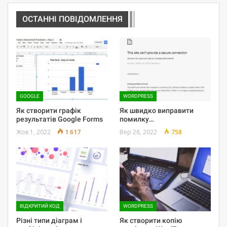
ОСТАННІ ПОВІДОМЛЕННЯ
GOOGLE
WORDPRESS
Як створити графік
Як швидко виправити
результатів Google Forms
помилку…
Жов 1, 2022
1 617
Вер 28, 2022
758
ВІДКРИТИЙ КОД
WORDPRESS
Різні типи діаграм і
Як створити копію