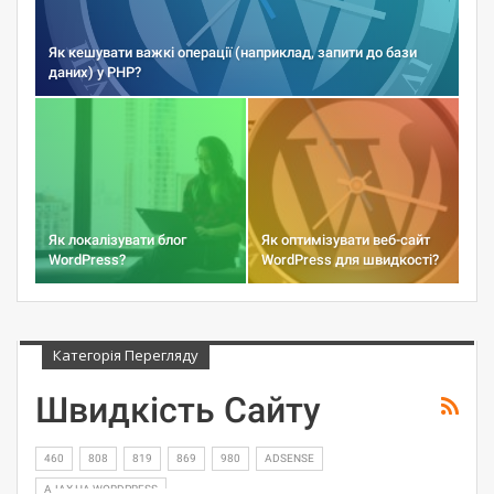
Як кешувати важкі операції (наприклад, запити до бази
даних) у PHP?
Як локалізувати блог
Як оптимізувати веб-сайт
WordPress?
WordPress для швидкості?
Категорія Перегляду
Швидкість Сайту
460
808
819
869
980
ADSENSE
AJAX НА WORDPRESS