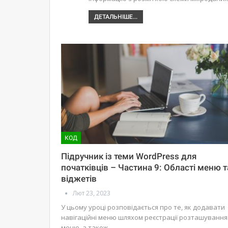
ДЕТАЛЬНІШЕ...
КОД
Підручник із теми WordPress для
початківців – Частина 9: Області меню т
віджетів
Лют 23, 2023
У цьому уроці розповідається про те, як додавати
навігаційні меню шляхом реєстрації розташування
меню, а також…