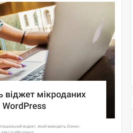
ь віджет мікроданих
в WordPress
спеціальний віджет, який виводить бізнес-
для LocalBusiness.