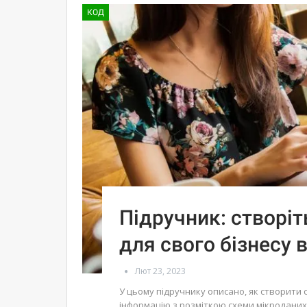
КОД
Підручник: створіт
для свого бізнесу 
Лют 23, 2023
У цьому підручнику описано, як створити 
інформацію з розміткою схеми мікроданих 