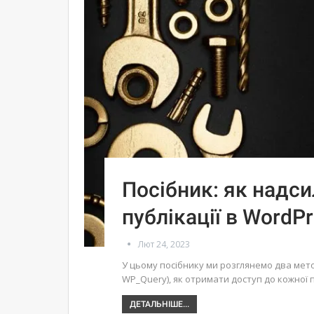
Посібник: як надси
публікації в WordP
Лют 24, 2023
У цьому посібнику ми розглянемо два метод
WP_Query), як отримати доступ до кожної п
ДЕТАЛЬНІШЕ...