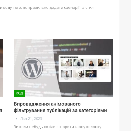
 коду того, як правильно додати сценарії та стилі
.
КОД
Впровадження анімованого
я
фільтрування публікацій за категоріями
Лют 21, 2023
Ви коли-небудь хотіли створити гарну колонку-