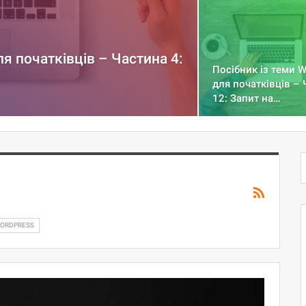
ля початківців – Частина 4:
Посібник із теми 
для початківців –
12: Запит на…
WORDPRESS