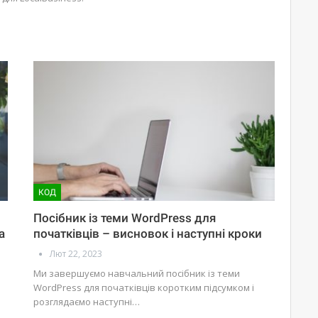
КОД
Посібник із теми WordPress для
а
початківців – висновок і наступні кроки
Лют 22, 2023
Ми завершуємо навчальний посібник із теми
WordPress для початківців коротким підсумком і
розглядаємо наступні…