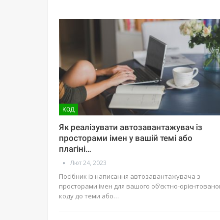
КОД
Як реалізувати автозавантажувач із
просторами імен у вашій темі або
плагіні…
Лют 24, 2023
Посібник із написання автозавантажувача з
просторами імен для вашого об’єктно-орієнтовано
коду до теми або…