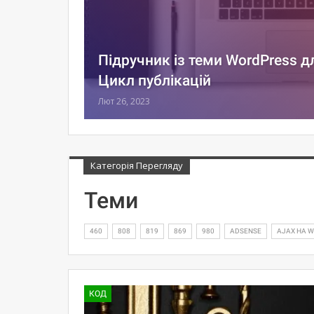
Підручник із теми WordPress д
Цикл публікацій
Лют 26, 2023
Категорія Перегляду
Теми
460
808
819
869
980
ADSENSE
AJAX НА 
КОД