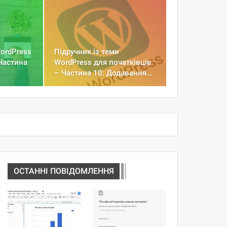
WordPress
Підручник із теми
 Частина
WordPress для початківців
– Частина 10: Додавання…
ОСТАННІ ПОВІДОМЛЕННЯ