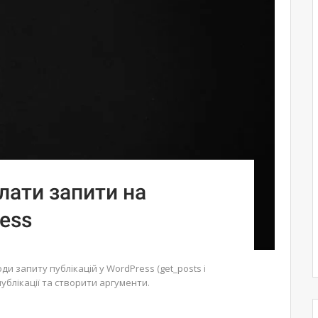
лати запити на
ress
и запиту публікацій у WordPress (get_posts і
ублікації та створити аргументи.