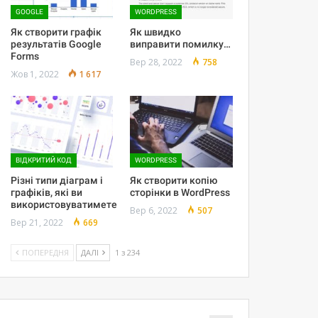
GOOGLE
WORDPRESS
Як створити графік
Як швидко
результатів Google
виправити помилку…
Forms
Вер 28, 2022
758
Жов 1, 2022
1 617
ВІДКРИТИЙ КОД
WORDPRESS
Різні типи діаграм і
Як створити копію
графіків, які ви
сторінки в WordPress
використовуватимете
Вер 6, 2022
507
Вер 21, 2022
669
ПОПЕРЕДНЯ
ДАЛІ
1 з 234