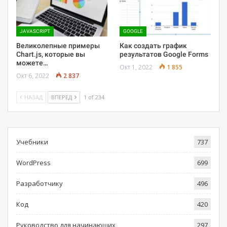
JAVASCRIPT
GOOGLE
Великолепные примеры
Как создать график
Chart.js, которые вы
результатов Google Forms
можете…
Окт 1, 2022
1 855
Окт 6, 2022
2 837
НАЗАД
ВПЕРЕД
1 of 234
Учебники
737
WordPress
699
Разработчику
496
Код
420
Руководство для начинающих
297