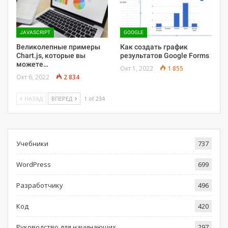
JAVASCRIPT
GOOGLE
Великолепные примеры
Как создать график
Chart.js, которые вы
результатов Google Forms
можете…
Окт 1, 2022
1 855
Окт 6, 2022
2 834
НАЗАД
ВПЕРЕД
1 of 234
Учебники
737
WordPress
699
Разработчику
496
Код
420
Руководство для начинающих
297