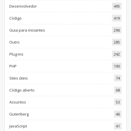
Desenvolvedor
495
Código
419
Guia para iniciantes
296
Outro
285
Plug-ins
242
PHP
190
Sites úteis
74
Código aberto
68
Assuntos
53
Gutenberg
46
JavaScript
41