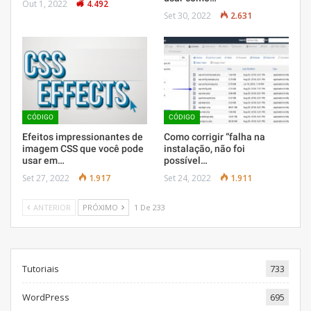
Out 1, 2022
4.492
Set 30, 2022
2.631
CÓDIGO
CÓDIGO
Efeitos impressionantes de
Como corrigir “falha na
imagem CSS que você pode
instalação, não foi
usar em…
possível…
Set 27, 2022
1.917
Set 24, 2022
1.911
ANTERIOR
PRÓXIMO
1 De 233
Tutoriais
733
WordPress
695