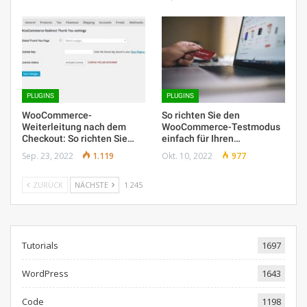
PLUGINS
PLUGINS
WooCommerce-
So richten Sie den
Weiterleitung nach dem
WooCommerce-Testmodus
Checkout: So richten Sie…
einfach für Ihren…
Sep. 23, 2022
1.119
Okt. 10, 2022
977
ZURÜCK
NÄCHSTE
1 245
Tutorials
1697
WordPress
1643
Code
1198