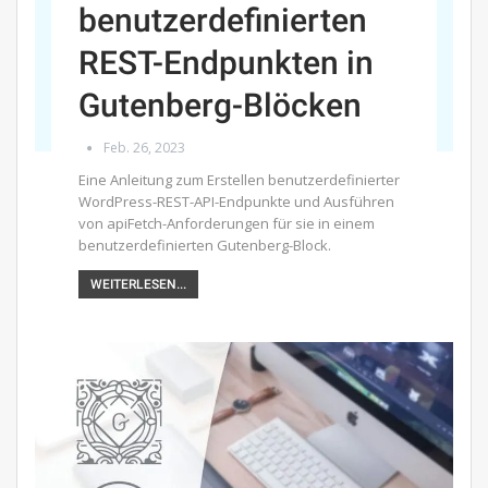
benutzerdefinierten
REST-Endpunkten in
Gutenberg-Blöcken
Feb. 26, 2023
Eine Anleitung zum Erstellen benutzerdefinierter
WordPress-REST-API-Endpunkte und Ausführen
von apiFetch-Anforderungen für sie in einem
benutzerdefinierten Gutenberg-Block.
WEITERLESEN...