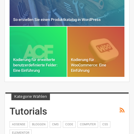
So erstellen Sie einen Produktkatalog in WordPress
Kodierung für erweiterte
Kodierung für
benutzerdefinierte Felder:
WooCommerce: Eine
Eine Einführung
Einführung
Kategorie Wählen
Tutorials
ADSENSE
BLOGGEN
CMS
CODE
COMPUTER
CSS
ELEMENTOR