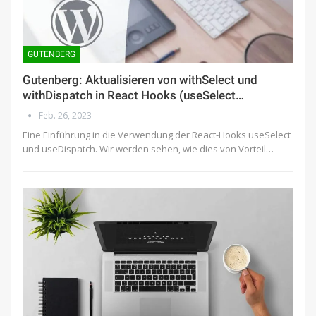
GUTENBERG
Gutenberg: Aktualisieren von withSelect und
withDispatch in React Hooks (useSelect…
Feb. 26, 2023
Eine Einführung in die Verwendung der React-Hooks useSelect
und useDispatch. Wir werden sehen, wie dies von Vorteil…