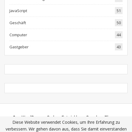
JavaScript
51
Geschäft
50
Computer
44
Gastgeber
43
WordPress
Code
Entwickler
Google
Themen
Diese Website verwendet Cookies, um Ihre Erfahrung zu
Plugins
Tutorials
Mehrerlei
verbessern. Wir gehen davon aus, dass Sie damit einverstanden