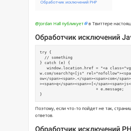
Обработчик исключений PHP
@Jordan Hall публикует
в Твиттере настоящ
Обработчик исключений Jav
try {

  // something

} catch (e) {

   window.location.href = "<a class="vg
w.com/search?q=[js" rel="nofollow"><spa
ow</span><span>.</span><span>com</span>
><span>q</span><span>=[</span><span>js<
                        + e.message;

}
Поэтому, если что-то пойдет не так, страница
ответов.
Обработчик исключений P