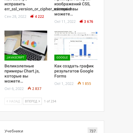
исправить
изображений CSS,
err_ssl_version_or_cipher_mismatch
которые вы
можете…
Сен 28, 2022
4 222
Окт 11, 2022
3 676
JAVASCRIPT
GOOGLE
Великолепные
Как создать график
примеры Chart.js,
результатов Google
которые вы
Forms
можете…
Окт 1, 2022
1 855
Окт 6, 2022
2 837
НАЗАД
ВПЕРЕД
1 of 234
Учебники
737