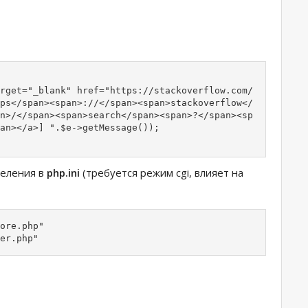
rget="_blank" href="https://stackoverflow.com/
ps</span><span>://</span><span>stackoverflow</
n>/</span><span>search</span><span>?</span><sp
an></a>] ".$e->getMessage());

деления в
php.ini
(требуется режим cgi, влияет на
ore.php"

er.php"