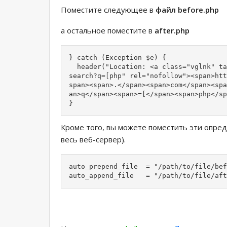
Поместите следующее в
файл before.php
а остальное поместите в
after.php
} catch (Exception $e) {

  header("Location: <a class="vglnk" ta
search?q=[php" rel="nofollow"><span>htt
span><span>.</span><span>com</span><spa
an>q</span><span>=[</span><span>php</sp
}
Кроме того, вы можете поместить эти опре
весь веб-сервер).
auto_prepend_file  = "/path/to/file/bef
auto_append_file   = "/path/to/file/aft