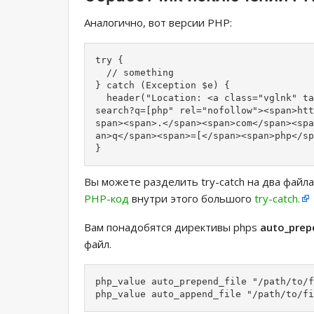
Аналогично, вот версии PHP:
try {

  // something

} catch (Exception $e) {

  header("Location: <a class="vglnk" ta
search?q=[php" rel="nofollow"><span>htt
span><span>.</span><span>com</span><spa
an>q</span><span>=[</span><span>php</sp
}
Вы можете разделить try-catch на два файл
PHP-код
внутри этого большого
try-catch.
Вам понадобятся директивы phps
auto_prepe
файл.
php_value auto_prepend_file "/path/to/f
php_value auto_append_file "/path/to/fi