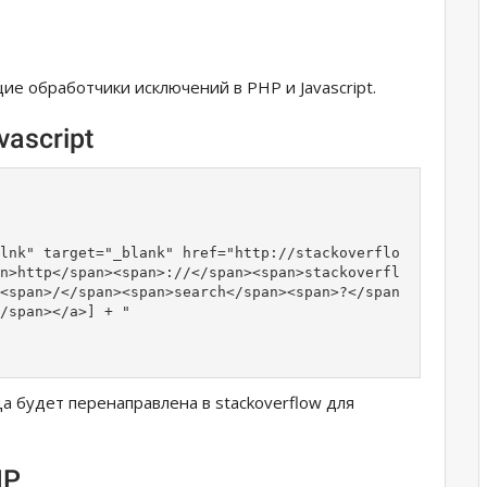
ие обработчики исключений в PHP и Javascript.
ascript
lnk" target="_blank" href="http://stackoverflo
n>http</span><span>://</span><span>stackoverfl
<span>/</span><span>search</span><span>?</span
/span></a>] + "

 будет перенаправлена ​​​​в stackoverflow для
HP