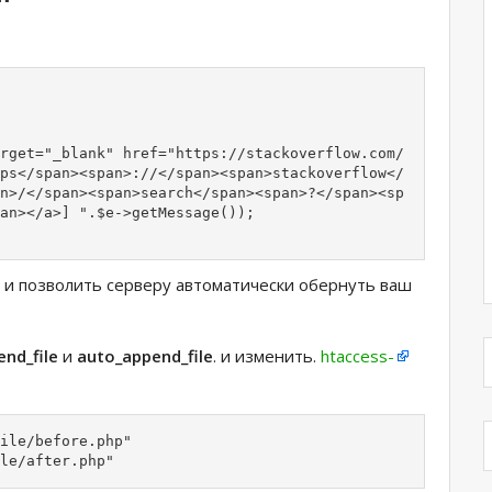
rget="_blank" href="https://stackoverflow.com/
ps</span><span>://</span><span>stackoverflow</
n>/</span><span>search</span><span>?</span><sp
an></a>] ".$e->getMessage());

а и позволить серверу автоматически обернуть ваш
nd_file
и
auto_append_file
. и изменить.
htaccess-
ile/before.php"

le/after.php"