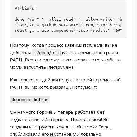
#!/bin/sh

deno "run" "--allow-read" "--allow-write" "h
ttps://raw.githubusercontent.com/eliorivero/
react-generate-component/master/mod.ts" "$@"
Поэтому, когда процесс завершится, если вы не
добавили
путь к переменной среды
./deno/bin
PATH, Deno предложит вам сделать это, чтобы вы
могли запустить инструмент.
Как только вы добавите путь к своей переменной
PATH, вы можете вызвать инструмент:
denomodu button
Он намного короче и теперь работает без
подключения к Интернету. Поздравляем! Вы
создали инструмент командной строки Deno,
опубликовали его и установили локально.