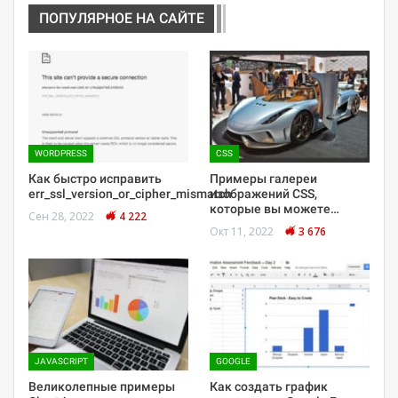
ПОПУЛЯРНОЕ НА САЙТЕ
WORDPRESS
CSS
Как быстро исправить
Примеры галереи
err_ssl_version_or_cipher_mismatch
изображений CSS,
которые вы можете…
Сен 28, 2022
4 222
Окт 11, 2022
3 676
JAVASCRIPT
GOOGLE
Великолепные примеры
Как создать график