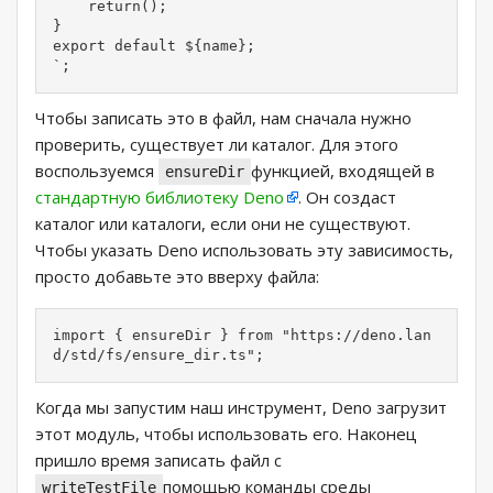
    return();

}

export default ${name};

`;
Чтобы записать это в файл, нам сначала нужно
проверить, существует ли каталог. Для этого
воспользуемся
функцией, входящей в
ensureDir
стандартную библиотеку Deno
. Он создаст
каталог или каталоги, если они не существуют.
Чтобы указать Deno использовать эту зависимость,
просто добавьте это вверху файла:
import { ensureDir } from "https://deno.lan
d/std/fs/ensure_dir.ts";
Когда мы запустим наш инструмент, Deno загрузит
этот модуль, чтобы использовать его. Наконец
пришло время записать файл с
помощью команды среды
writeTestFile