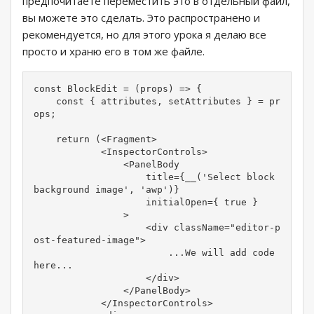
предпочитаете переместить это в отдельный файл,
вы можете это сделать. Это распространено и
рекомендуется, но для этого урока я делаю все
просто и храню его в том же файле.
const BlockEdit = (props) => {

    const { attributes, setAttributes } = pr
ops;

    return (<Fragment>

            <InspectorControls>

                <PanelBody

                    title={__('Select block 
background image', 'awp')}

                    initialOpen={ true }

                >

                    <div className="editor-p
ost-featured-image">

                        ...We will add code 
here...

                    </div>

                </PanelBody>

            </InspectorControls>
