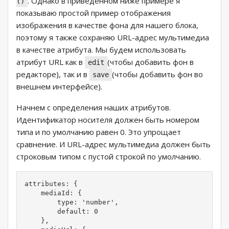
. Однако в приведенном ниже примере я
()
показываю простой пример отображения
изображения в качестве фона для нашего блока,
поэтому я также сохраняю URL-адрес мультимедиа
в качестве атрибута. Мы будем использовать
атрибут URL как в
(чтобы добавить фон в
edit
редакторе), так и в
(чтобы добавить фон во
save
внешнем интерфейсе).
Начнем с определения наших атрибутов.
Идентификатор носителя должен быть номером
типа и по умолчанию равен 0. Это упрощает
сравнение. И URL-адрес мультимедиа должен быть
строковым типом с пустой строкой по умолчанию.
attributes: {

    mediaId: {

        type: 'number',

        default: 0

    },
