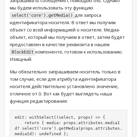
запрашивать сообщения с помощью this. Однако
мы будем использовать эту функцию
для запроса
select('core').getMedia()
идентификатора носителя. В ответ мы получим
объект со всей информацией о носителе. Медиа-
объект, который мы получаем в ответ, затем будет
предоставлен в качестве реквизита в нашем
компоненте, готовом к использованию.
BlockEdit
Изящный.
Мы обязательно запрашиваем носитель только в
том случае, если для атрибута идентификатора
носителя действительно установлено значение,
отличное от 0. Вот как будет выглядеть наша
функция редактирования:
edit: withSelect((select, props) => {

    return { media: props.attributes.mediaI
d? select('core').getMedia(props.attributes.
mediaId): undefined };
