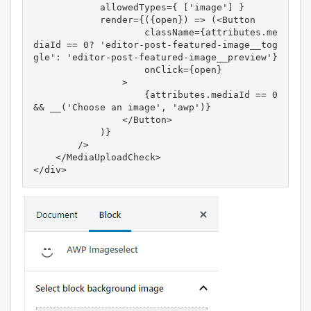
            allowedTypes={ ['image'] }

            render={({open}) => (<Button 

                    className={attributes.me
diaId == 0? 'editor-post-featured-image__tog
gle': 'editor-post-featured-image__preview'}

                    onClick={open}

                >

                    {attributes.mediaId == 0 
&& __('Choose an image', 'awp')}

                </Button>

            )}

        />

    </MediaUploadCheck>

</div>