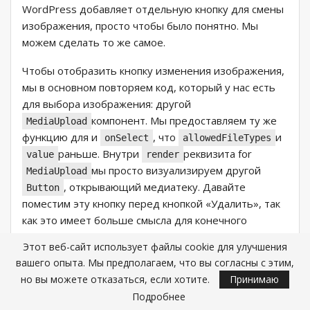
WordPress добавляет отдельную кнопку для смены
изображения, просто чтобы было понятно. Мы
можем сделать то же самое.
Чтобы отобразить кнопку изменения изображения,
мы в основном повторяем код, который у нас есть
для выбора изображения: другой
компонент. Мы предоставляем ту же
MediaUpload
функцию для и
, что
и
onSelect
allowedFileTypes
раньше. Внутри
реквизита for
value
render
мы просто визуализируем другой
MediaUpload
, открывающий медиатеку. Давайте
Button
поместим эту кнопку перед кнопкой «Удалить», так
как это имеет больше смысла для конечного
пользователя:
Этот веб-сайт использует файлы cookie для улучшения
вашего опыта. Мы предполагаем, что вы согласны с этим,
</MediaUploadCheck>

но вы можете отказаться, если хотите.
Принимаю
{attributes.mediaId != 0 && 

Подробнее
    <MediaUploadCheck>
