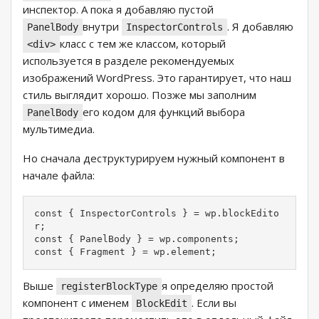
инспектор. А пока я добавляю пустой
внутри
. Я добавляю
PanelBody
InspectorControls
класс с тем же классом, который
<div>
используется в разделе рекомендуемых
изображений WordPress. Это гарантирует, что наш
стиль выглядит хорошо. Позже мы заполним
его кодом для функций выбора
PanelBody
мультимедиа.
Но сначала деструктурируем нужный компонент в
начале файла:
const { InspectorControls } = wp.blockEdito
r;

const { PanelBody } = wp.components;

const { Fragment } = wp.element;
Выше
я определяю простой
registerBlockType
компонент с именем
. Если вы
BlockEdit