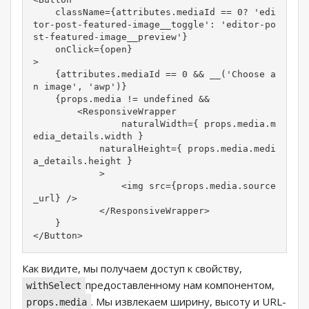
    className={attributes.mediaId == 0? 'edi
tor-post-featured-image__toggle': 'editor-po
st-featured-image__preview'}

    onClick={open}

>

    {attributes.mediaId == 0 && __('Choose a
n image', 'awp')}

    {props.media != undefined && 

        <ResponsiveWrapper

                naturalWidth={ props.media.m
edia_details.width }

            naturalHeight={ props.media.medi
a_details.height }

            >

                <img src={props.media.source
_url} />

            </ResponsiveWrapper>

    }

</Button>
Как видите, мы получаем доступ к свойству,
предоставленному нам компонентом,
withSelect
. Мы извлекаем ширину, высоту и URL-
props.media