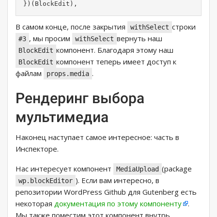
})(BlockEdit),
В самом конце, после закрытия
строки
withSelect
, мы просим
вернуть наш
#3
withSelect
компонент. Благодаря этому наш
BlockEdit
компонент теперь имеет доступ к
BlockEdit
файлам
.
props.media
Рендеринг выбора
мультимедиа
Наконец наступает самое интересное: часть в
Инспекторе.
Нас интересует компонент
(package
MediaUpload
). Если вам интересно, в
wp.blockEditor
репозитории WordPress Github для Gutenberg есть
некоторая
документация по этому компоненту
.
Мы также поместим этот компонент внутрь