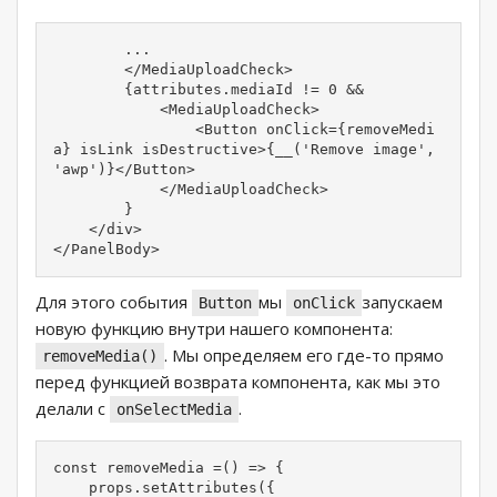
        ...

        </MediaUploadCheck>

        {attributes.mediaId != 0 && 

            <MediaUploadCheck>

                <Button onClick={removeMedi
a} isLink isDestructive>{__('Remove image', 
'awp')}</Button>

            </MediaUploadCheck>

        }

    </div>

</PanelBody>
Для этого события
мы
запускаем
Button
onClick
новую функцию внутри нашего компонента:
. Мы определяем его где-то прямо
removeMedia()
перед функцией возврата компонента, как мы это
делали с
.
onSelectMedia
const removeMedia =() => {

    props.setAttributes({
