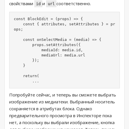
свойствами
и
соответственно.
id
url
const BlockEdit = (props) => {

    const { attributes, setAttributes } = pr
ops;

    const onSelectMedia = (media) => {

        props.setAttributes({

            mediaId: media.id,

            mediaUrl: media.url

        });

    }

    return(

        ...
Попробуйте сейчас, и теперь вы сможете выбрать
изображение из медиатеки. Выбранный носитель
сохраняется в атрибутах блока. Однако
предварительного просмотра в Инспекторе пока
нет, а поскольку вы выбрали изображение, кнопка