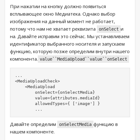
При нажатии на кнопку должно появиться
всплывающее окно Медиатека. Однако выбор
изображения на данный момент не работает,
потому что нам не хватает реквизита
и
onSelect
на. Давайте исправим это сейчас. Мы устанавливаем
идентификатор выбранного носителя и запускаем
функцию, которую позже определим внутри нашего
компонента.
value``MediaUpload``value``onSelect
...

<MediaUploadCheck>

    <MediaUpload

        onSelect={onSelectMedia}

        value={attributes.mediaId}

        allowedTypes={ ['image'] }

        ...
Давайте определим
функцию в
onSelectMedia
нашем компоненте.