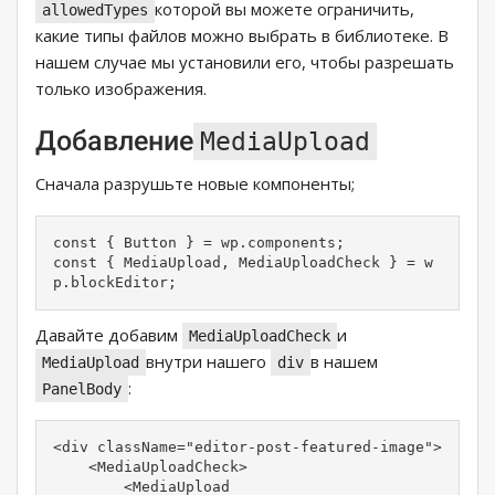
которой вы можете ограничить,
allowedTypes
какие типы файлов можно выбрать в библиотеке. В
нашем случае мы установили его, чтобы разрешать
только изображения.
Добавление
MediaUpload
Сначала разрушьте новые компоненты;
const { Button } = wp.components;

const { MediaUpload, MediaUploadCheck } = w
p.blockEditor;
Давайте добавим
и
MediaUploadCheck
внутри нашего
в нашем
MediaUpload
div
:
PanelBody
<div className="editor-post-featured-image">

    <MediaUploadCheck>

        <MediaUpload
