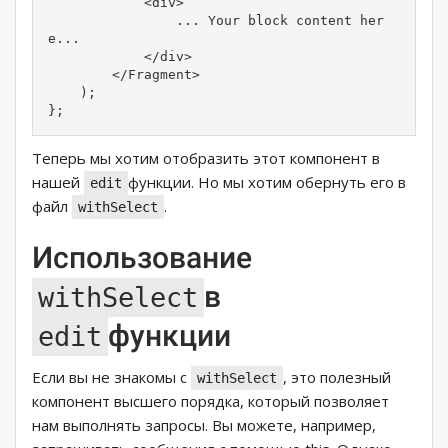
            <div>

                ... Your block content her
e...

            </div>

        </Fragment>

    );

};
Теперь мы хотим отобразить этот компонент в
нашей
функции. Но мы хотим обернуть его в
edit
файл
.
withSelect
Использование
в
withSelect
функции
edit
Если вы не знакомы с
, это полезный
withSelect
компонент высшего порядка, который позволяет
нам выполнять запросы. Вы можете, например,