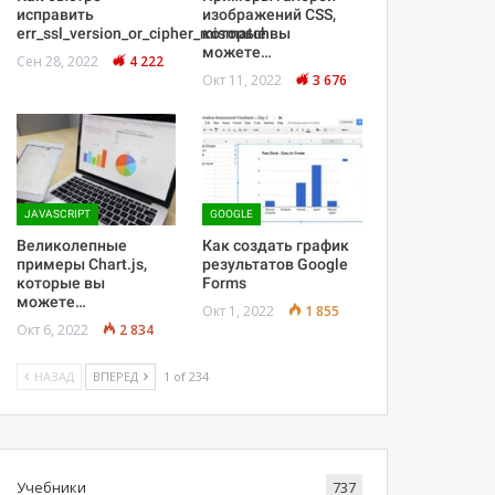
исправить
изображений CSS,
err_ssl_version_or_cipher_mismatch
которые вы
можете…
Сен 28, 2022
4 222
Окт 11, 2022
3 676
JAVASCRIPT
GOOGLE
Великолепные
Как создать график
примеры Chart.js,
результатов Google
которые вы
Forms
можете…
Окт 1, 2022
1 855
Окт 6, 2022
2 834
НАЗАД
ВПЕРЕД
1 of 234
Учебники
737